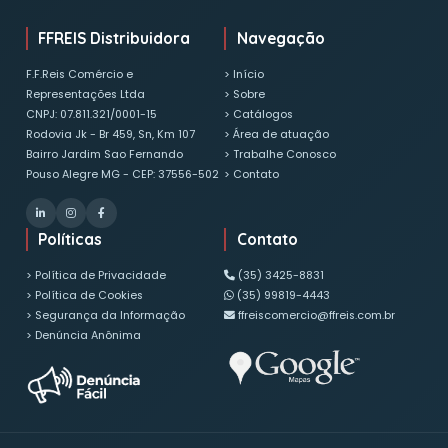
15+
Treinamentos Anuais
LGPD
LGPD
Dúvidas sobre o Processo Seletivo?
Entre em contato com nosso RH pelo e-mail
ffreiscomercio@ffreis.com.br
ou pelo telefone
(35) 34
FFREIS Distribuidora
Navegação
F.F.Reis Comércio e
> Início