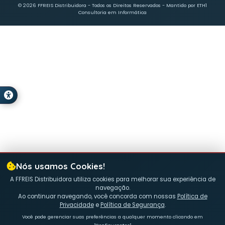
Representações Ltda
> Sobre
CNPJ: 07.811.321/0001-15
> Catálogos
Rodovia Jk - Br 459, Sn, Km 107
> Área de atuação
Bairro Jardim Sao Fernando
> Trabalhe Conosco
Pouso Alegre MG - CEP: 37556-502
> Contato
Políticas
Contato
> Política de Privacidade
(35) 3425-8831
> Política de Cookies
(35) 99819-4443
> Segurança da Informação
ffreiscomercio@ffreis
> Denúncia Anônima